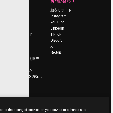
運営
お問い合わせ
料金
顧客サポート
会社概要
Instagram
Reviews
YouTube
採用情報
LinkedIn
検索トレンド
TikTok
ブログ
Discord
イベント
X
Slidesgo
Reddit
コンテンツを販売
する
プレスルーム
magnific.aiをお探し
ですか？
ee to the storing of cookies on your device to enhance site