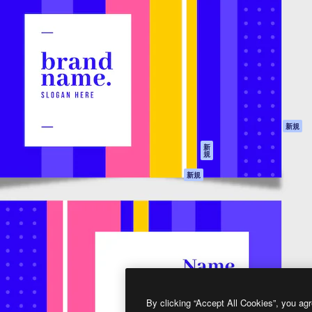
製品
はじめに
ティブ制作を導くためのプラ
Spaces
Academy
クリエイター、企業、代理
AI アシスタント
ドキュメント
含む100万人以上が利用して
AI 画像生成ツール
サポート
AI 動画生成ツール
利用規約
AI 音声合成ツール
プライバシーポリ
シー
ストックコンテン
ツ
オリジナル
新規
Claude/ChatGPT
クッキーポリシー
新
規
向けMCP
トラストセンター
エージェント
アフィリエイト
新規
API
法人向け
モバイルアプリ
すべてのMagnificツ
ール
2026
Freepik Company S.L.U.
無断複写・転載を禁じます
.
By clicking “Accept All Cookies”, you agr