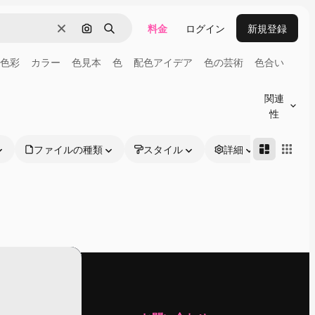
料金
ログイン
新規登録
消去
画像で検索
検索
色彩
カラー
色見本
色
配色アイデア
色の芸術
色合い
関連
性
ファイルの種類
スタイル
詳細