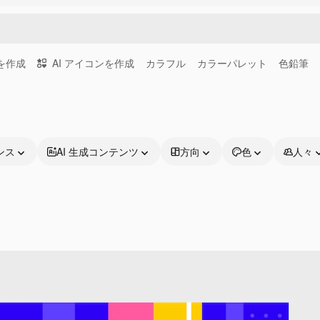
画を作成
AI アイコンを作成
カラフル
カラーパレット
色鉛筆
ンス
AI 生成コンテンツ
方向
色
人々