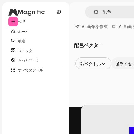
作成
AI 画像を作成
AI 動
ホーム
検索
配色ベクター
ストック
もっと詳しく
ベクトル
ライセ
すべてのツール
全ての画像
ベクトル
イラスト
写真
PSD
テンプレート
モックアップ
動画
映像素材
モーショングラフィックス
動画テンプレート
アイコン
3D モデル