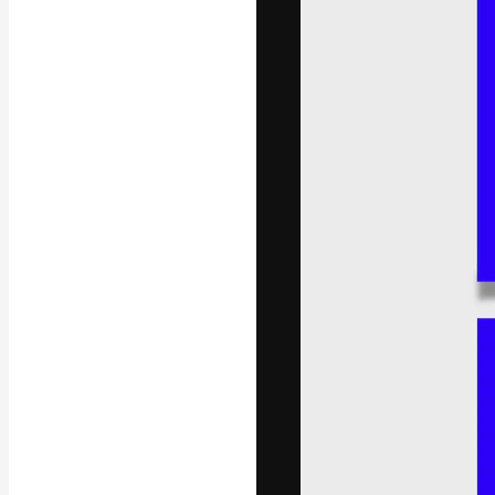
フォント
最高のクリエイ
ットフォーム。
店、スタジオを
います。
日本語
Copyright © 2010-