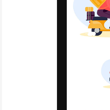
フォント
最高のクリエイ
ットフォーム。
店、スタジオを
います。
日本語
Copyright © 2010-