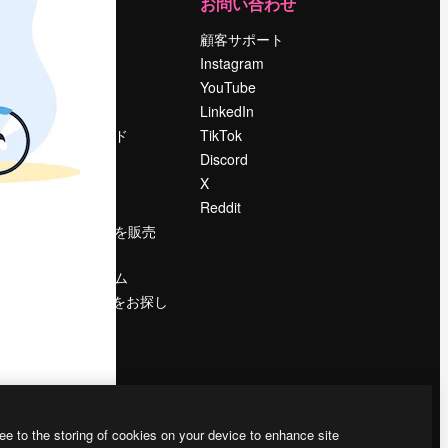
運営
お問い合わせ
料金
顧客サポート
会社概要
Instagram
Reviews
YouTube
採用情報
LinkedIn
検索トレンド
TikTok
ブログ
Discord
イベント
X
Slidesgo
Reddit
コンテンツを販売
する
プレスルーム
magnific.aiをお探し
ですか？
ee to the storing of cookies on your device to enhance site