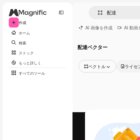
作成
AI 画像を作成
AI 動
ホーム
検索
配達ベクター
ストック
もっと詳しく
ベクトル
ライセ
すべてのツール
全ての画像
ベクトル
イラスト
写真
PSD
テンプレート
モックアップ
動画
映像素材
モーショングラフィックス
動画テンプレート
アイコン
3D モデル