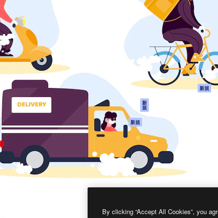
製品
はじめに
ティブ制作を導くためのプラ
Spaces
Academy
クリエイター、企業、代理
AI アシスタント
ドキュメント
含む100万人以上が利用して
AI 画像生成ツール
サポート
AI 動画生成ツール
利用規約
AI 音声合成ツール
プライバシーポリ
シー
ストックコンテン
ツ
オリジナル
新規
Claude/ChatGPT
クッキーポリシー
新
規
向けMCP
トラストセンター
エージェント
アフィリエイト
新規
API
法人向け
モバイルアプリ
すべてのMagnificツ
ール
2026
Freepik Company S.L.U.
無断複写・転載を禁じます
.
By clicking “Accept All Cookies”, you agr