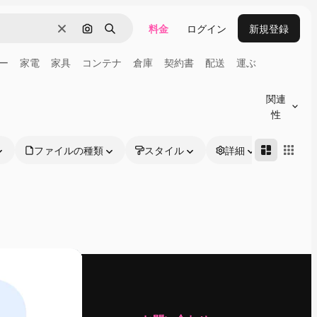
料金
ログイン
新規登録
消去
画像で検索
検索
ー
家電
家具
コンテナ
倉庫
契約書
配送
運ぶ
関連
性
ファイルの種類
スタイル
詳細