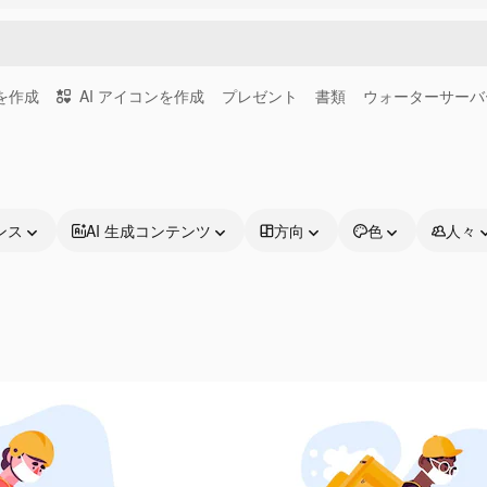
画を作成
AI アイコンを作成
プレゼント
書類
ウォーターサーバ
ンス
AI 生成コンテンツ
方向
色
人々