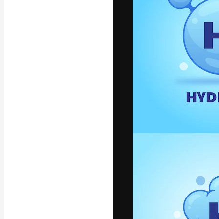
フォント
最高のクリエイ
ットフォーム。
店、スタジオを
います。
日本語
Copyright © 2010-