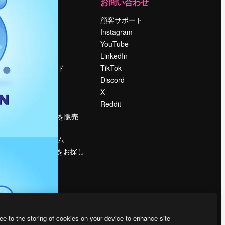
運営
お問い合わせ
料金
顧客サポート
会社概要
Instagram
Reviews
YouTube
採用情報
LinkedIn
検索トレンド
TikTok
ブログ
Discord
イベント
X
Slidesgo
Reddit
コンテンツを販売
する
プレスルーム
magnific.aiをお探し
ですか？
ee to the storing of cookies on your device to enhance site