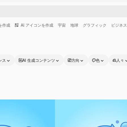
画を作成
AI アイコンを作成
宇宙
地球
グラフィック
ビジネス
ンス
AI 生成コンテンツ
方向
色
人々