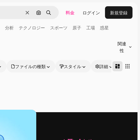
料金
ログイン
新規登録
消去
画像で検索
検索
分析
テクノロジー
スポーツ
原子
工場
惑星
関連
性
ファイルの種類
スタイル
詳細