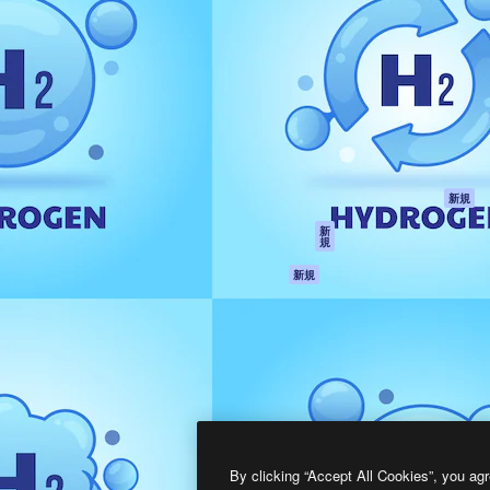
製品
はじめに
ティブ制作を導くためのプラ
Spaces
Academy
クリエイター、企業、代理
AI アシスタント
ドキュメント
含む100万人以上が利用して
AI 画像生成ツール
サポート
AI 動画生成ツール
利用規約
AI 音声合成ツール
プライバシーポリ
シー
ストックコンテン
ツ
オリジナル
新規
Claude/ChatGPT
クッキーポリシー
新
規
向けMCP
トラストセンター
エージェント
アフィリエイト
新規
API
法人向け
モバイルアプリ
すべてのMagnificツ
ール
2026
Freepik Company S.L.U.
無断複写・転載を禁じます
.
By clicking “Accept All Cookies”, you agr