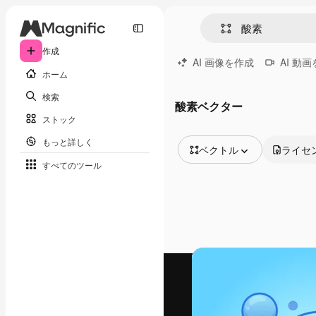
作成
AI 画像を作成
AI 動
ホーム
検索
酸素ベクター
ストック
もっと詳しく
ベクトル
ライセ
すべてのツール
全ての画像
ベクトル
イラスト
写真
PSD
テンプレート
モックアップ
動画
映像素材
モーショングラフィックス
動画テンプレート
アイコン
3D モデル