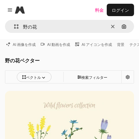
Magnific
料金
ログイン
Close menu
消去
画像で
AI 画像を作成
AI 動画を作成
AI アイコンを作成
背景
テク
野の花ベクター
ベクトル
検索フィルター