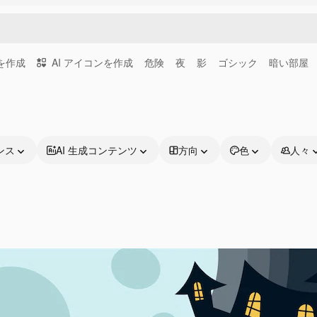
画を作成
AI アイコンを作成
危険
夜
影
ゴシック
暗い部屋
ンス
AI 生成コンテンツ
方向
色
人々