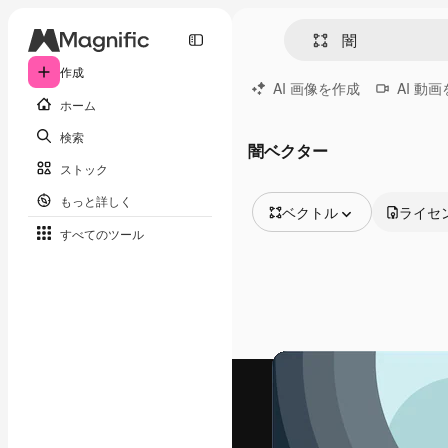
作成
AI 画像を作成
AI 動
ホーム
検索
闇ベクター
ストック
もっと詳しく
ベクトル
ライセ
すべてのツール
全ての画像
ベクトル
イラスト
写真
PSD
テンプレート
モックアップ
動画
映像素材
モーショングラフィックス
動画テンプレート
アイコン
3D モデル