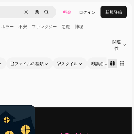
料金
ログイン
新規登録
消去
画像で検索
検索
ホラー
不安
ファンタジー
悪魔
神秘
関連
性
ファイルの種類
スタイル
詳細