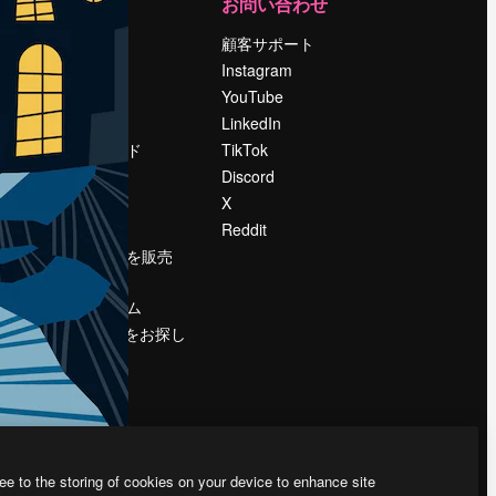
運営
お問い合わせ
料金
顧客サポート
会社概要
Instagram
Reviews
YouTube
採用情報
LinkedIn
検索トレンド
TikTok
ブログ
Discord
イベント
X
Slidesgo
Reddit
コンテンツを販売
する
プレスルーム
magnific.aiをお探し
ですか？
ee to the storing of cookies on your device to enhance site