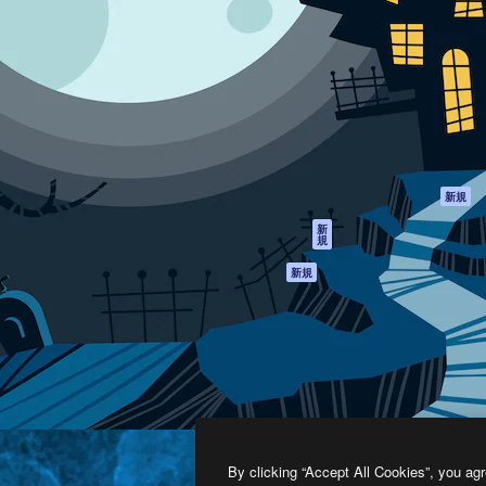
製品
はじめに
ティブ制作を導くためのプラ
Spaces
Academy
クリエイター、企業、代理
AI アシスタント
ドキュメント
含む100万人以上が利用して
AI 画像生成ツール
サポート
AI 動画生成ツール
利用規約
AI 音声合成ツール
プライバシーポリ
シー
ストックコンテン
ツ
オリジナル
新規
Claude/ChatGPT
クッキーポリシー
新
規
向けMCP
トラストセンター
エージェント
アフィリエイト
新規
API
法人向け
モバイルアプリ
すべてのMagnificツ
ール
2026
Freepik Company S.L.U.
無断複写・転載を禁じます
.
By clicking “Accept All Cookies”, you agr