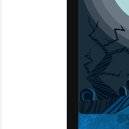
フォント
最高のクリエイ
ットフォーム。
店、スタジオを
います。
日本語
Copyright © 2010-