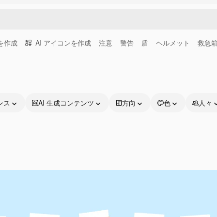
画を作成
AI アイコンを作成
注意
警告
盾
ヘルメット
救急
ンス
AI 生成コンテンツ
方向
色
人々