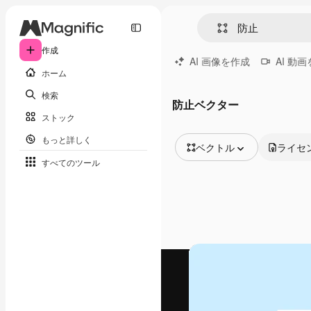
作成
AI 画像を作成
AI 動
ホーム
検索
防止ベクター
ストック
もっと詳しく
ベクトル
ライセ
すべてのツール
全ての画像
ベクトル
イラスト
写真
PSD
テンプレート
モックアップ
動画
映像素材
モーショングラフィックス
動画テンプレート
アイコン
3D モデル