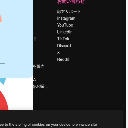
運営
お問い合わせ
料金
顧客サポート
会社概要
Instagram
Reviews
YouTube
採用情報
LinkedIn
検索トレンド
TikTok
ブログ
Discord
イベント
X
Slidesgo
Reddit
コンテンツを販売
する
プレスルーム
magnific.aiをお探し
ですか？
ee to the storing of cookies on your device to enhance site