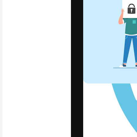
フォント
最高のクリエイ
ットフォーム。
店、スタジオを
います。
日本語
Copyright © 2010-