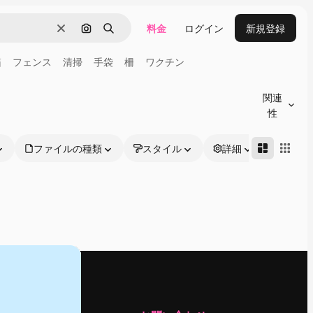
料金
ログイン
新規登録
消去
画像で検索
検索
箱
フェンス
清掃
手袋
柵
ワクチン
関連
性
ファイルの種類
スタイル
詳細