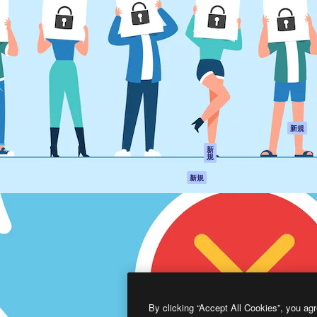
製品
はじめに
ティブ制作を導くためのプラ
Spaces
Academy
クリエイター、企業、代理
AI アシスタント
ドキュメント
含む100万人以上が利用して
AI 画像生成ツール
サポート
AI 動画生成ツール
利用規約
AI 音声合成ツール
プライバシーポリ
シー
ストックコンテン
ツ
オリジナル
新規
Claude/ChatGPT
クッキーポリシー
新
規
向けMCP
トラストセンター
エージェント
アフィリエイト
新規
API
法人向け
モバイルアプリ
すべてのMagnificツ
ール
2026
Freepik Company S.L.U.
無断複写・転載を禁じます
.
By clicking “Accept All Cookies”, you agr