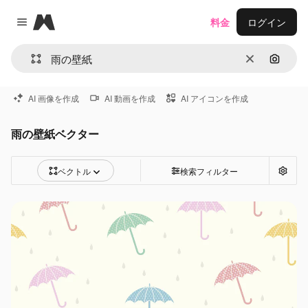
Magnific
料金
ログイン
Close menu
消去
画像で
AI 画像を作成
AI 動画を作成
AI アイコンを作成
雨の壁紙ベクター
ベクトル
検索フィルター