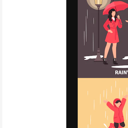
フォント
最高のクリエイ
ットフォーム。
店、スタジオを
います。
日本語
Copyright © 2010-