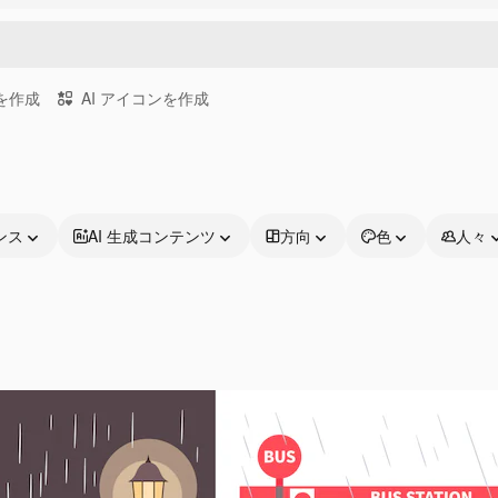
画を作成
AI アイコンを作成
ンス
AI 生成コンテンツ
方向
色
人々