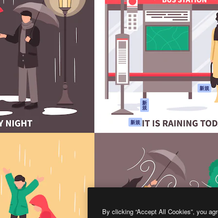
製品
はじめに
ティブ制作を導くためのプラ
Spaces
Academy
クリエイター、企業、代理
AI アシスタント
ドキュメント
含む100万人以上が利用して
AI 画像生成ツール
サポート
AI 動画生成ツール
利用規約
AI 音声合成ツール
プライバシーポリ
シー
ストックコンテン
ツ
オリジナル
新規
Claude/ChatGPT
クッキーポリシー
新
規
向けMCP
トラストセンター
エージェント
アフィリエイト
新規
API
法人向け
モバイルアプリ
すべてのMagnificツ
ール
2026
Freepik Company S.L.U.
無断複写・転載を禁じます
.
By clicking “Accept All Cookies”, you agr