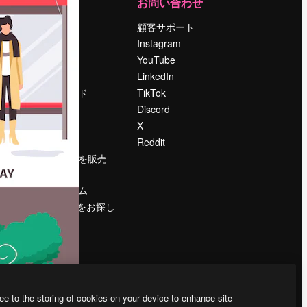
運営
お問い合わせ
料金
顧客サポート
会社概要
Instagram
Reviews
YouTube
採用情報
LinkedIn
検索トレンド
TikTok
ブログ
Discord
イベント
X
Slidesgo
Reddit
コンテンツを販売
する
プレスルーム
magnific.aiをお探し
ですか？
ee to the storing of cookies on your device to enhance site