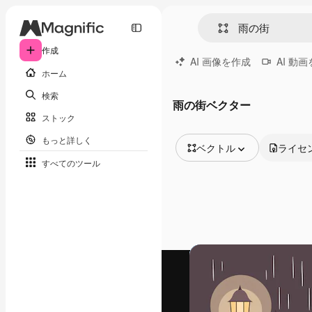
作成
AI 画像を作成
AI 動
ホーム
検索
雨の街ベクター
ストック
もっと詳しく
ベクトル
ライセ
すべてのツール
全ての画像
ベクトル
イラスト
写真
PSD
テンプレート
モックアップ
動画
映像素材
モーショングラフィックス
動画テンプレート
アイコン
3D モデル