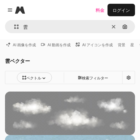
Magnific
料金
ログイン
Close menu
消去
画像で
AI 画像を作成
AI 動画を作成
AI アイコンを作成
背景
星
雲ベクター
ベクトル
検索フィルター