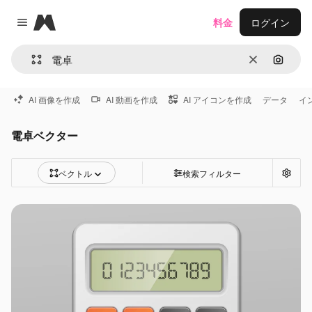
Magnific
料金
ログイン
Close menu
消去
画像で
AI 画像を作成
AI 動画を作成
AI アイコンを作成
データ
イ
電卓ベクター
ベクトル
検索フィルター