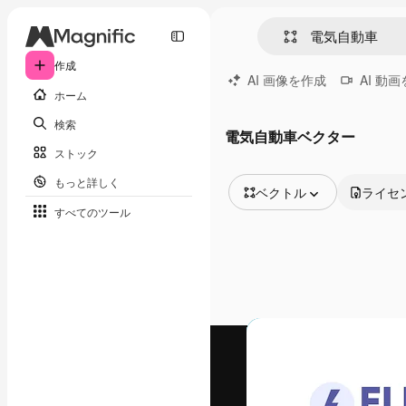
作成
AI 画像を作成
AI 動
ホーム
検索
電気自動車ベクター
ストック
もっと詳しく
ベクトル
ライセ
すべてのツール
全ての画像
ベクトル
イラスト
写真
PSD
テンプレート
モックアップ
動画
映像素材
モーショングラフィックス
動画テンプレート
アイコン
3D モデル