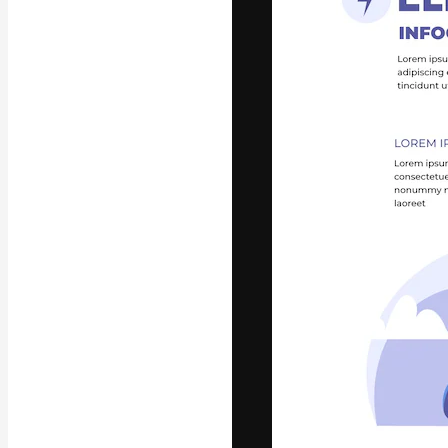
フォント
最高のクリエイ
ットフォーム。
店、スタジオを
います。
日本語
Copyright © 2010-