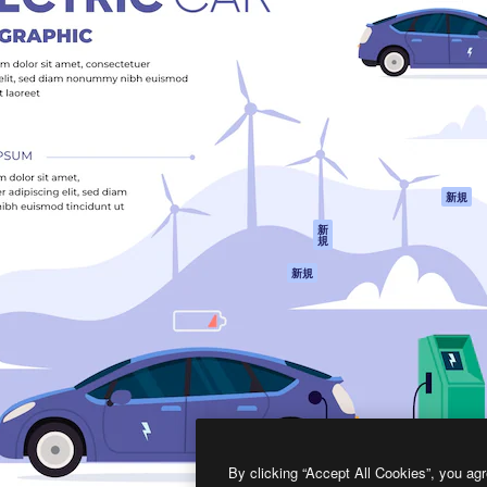
製品
はじめに
ティブ制作を導くためのプラ
Spaces
Academy
クリエイター、企業、代理
AI アシスタント
ドキュメント
含む100万人以上が利用して
AI 画像生成ツール
サポート
AI 動画生成ツール
利用規約
AI 音声合成ツール
プライバシーポリ
シー
ストックコンテン
ツ
オリジナル
新規
Claude/ChatGPT
クッキーポリシー
新
規
向けMCP
トラストセンター
エージェント
アフィリエイト
新規
API
法人向け
モバイルアプリ
すべてのMagnificツ
ール
2026
Freepik Company S.L.U.
無断複写・転載を禁じます
.
By clicking “Accept All Cookies”, you agr