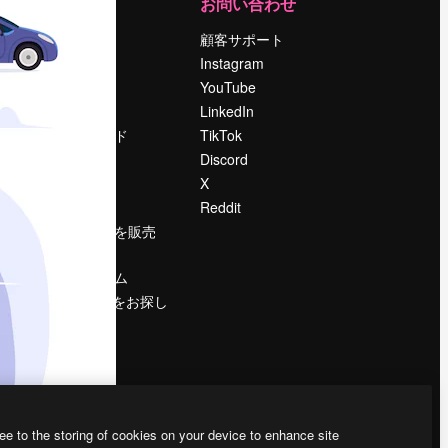
運営
お問い合わせ
料金
顧客サポート
会社概要
Instagram
Reviews
YouTube
採用情報
LinkedIn
検索トレンド
TikTok
ブログ
Discord
イベント
X
Slidesgo
Reddit
コンテンツを販売
する
プレスルーム
magnific.aiをお探し
ですか？
ee to the storing of cookies on your device to enhance site