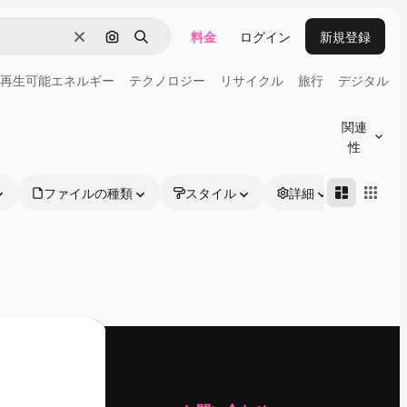
料金
ログイン
新規登録
消去
画像で検索
検索
再生可能エネルギー
テクノロジー
リサイクル
旅行
デジタル
関連
性
ファイルの種類
スタイル
詳細