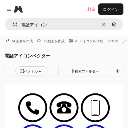
Magnific
料金
ログイン
Close menu
消去
画像で
AI 画像を作成
AI 動画を作成
AI アイコンを作成
スマホ
デ
電話アイコンベクター
ベクトル
検索フィルター