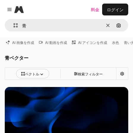
Magnific
料金
ログイン
Close menu
消去
画像で
AI 画像を作成
AI 動画を作成
AI アイコンを作成
水色
青い
青ベクター
ベクトル
検索フィルター