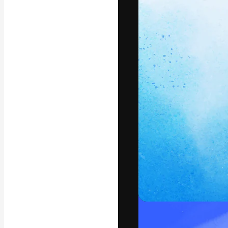
フォント
最高のクリエイ
ットフォーム。
店、スタジオを
います。
日本語
Copyright © 2010-