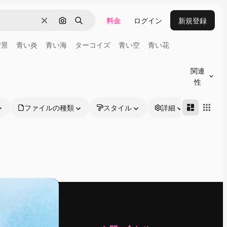
料金
ログイン
新規登録
消去
画像で検索
検索
背景
青い炎
青い海
ターコイズ
青い空
青い花
関連
性
ファイルの種類
スタイル
詳細