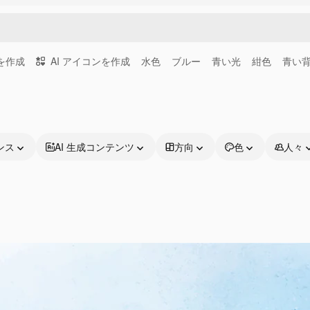
画を作成
AI アイコンを作成
水色
ブルー
青い光
紺色
青い
ンス
AI 生成コンテンツ
方向
色
人々