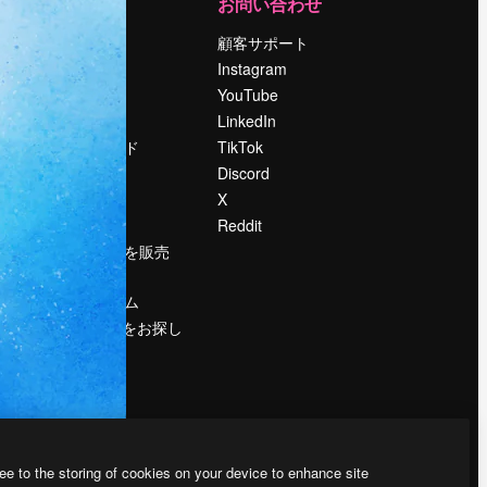
運営
お問い合わせ
料金
顧客サポート
会社概要
Instagram
Reviews
YouTube
採用情報
LinkedIn
検索トレンド
TikTok
ブログ
Discord
イベント
X
Slidesgo
Reddit
コンテンツを販売
する
プレスルーム
magnific.aiをお探し
ですか？
ee to the storing of cookies on your device to enhance site