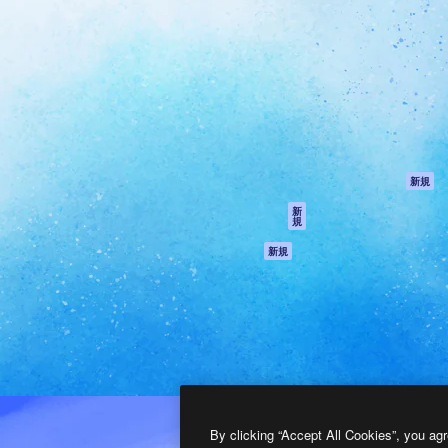
製品
はじめに
ティブ制作を導くためのプラ
Spaces
Academy
クリエイター、企業、代理
AI アシスタント
ドキュメント
含む100万人以上が利用して
AI 画像生成ツール
サポート
AI 動画生成ツール
利用規約
AI 音声合成ツール
プライバシーポリ
シー
ストックコンテン
ツ
オリジナル
新規
Claude/ChatGPT
クッキーポリシー
新
規
向けMCP
トラストセンター
エージェント
アフィリエイト
新規
API
法人向け
モバイルアプリ
すべてのMagnificツ
ール
2026
Freepik Company S.L.U.
無断複写・転載を禁じます
.
By clicking “Accept All Cookies”, you agr