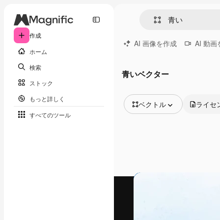
作成
AI 画像を作成
AI 動
ホーム
検索
青いベクター
ストック
もっと詳しく
ベクトル
ライセ
すべてのツール
全ての画像
ベクトル
イラスト
写真
PSD
テンプレート
モックアップ
動画
映像素材
モーショングラフィックス
動画テンプレート
アイコン
3D モデル