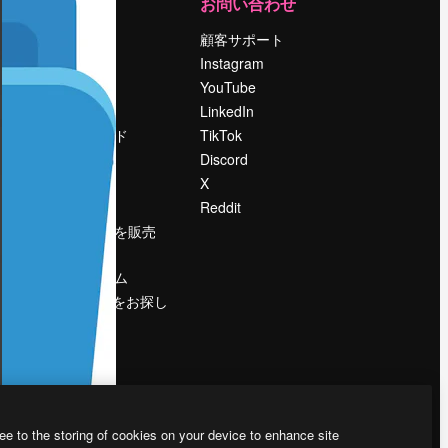
運営
お問い合わせ
料金
顧客サポート
会社概要
Instagram
Reviews
YouTube
採用情報
LinkedIn
検索トレンド
TikTok
ブログ
Discord
イベント
X
Slidesgo
Reddit
コンテンツを販売
する
プレスルーム
magnific.aiをお探し
ですか？
ee to the storing of cookies on your device to enhance site