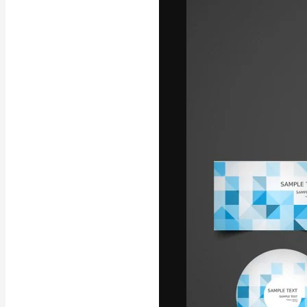
フォント
最高のクリエイ
ットフォーム。
店、スタジオを
います。
日本語
Copyright © 2010-