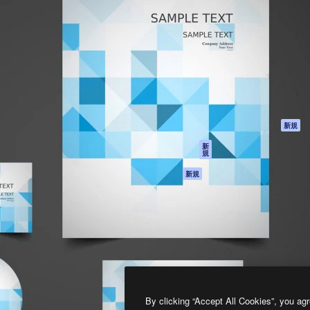
製品
はじめに
ティブ制作を導くためのプラ
Spaces
Academy
クリエイター、企業、代理
AI アシスタント
ドキュメント
含む100万人以上が利用して
AI 画像生成ツール
サポート
AI 動画生成ツール
利用規約
AI 音声合成ツール
プライバシーポリ
シー
ストックコンテン
ツ
オリジナル
新規
Claude/ChatGPT
クッキーポリシー
新
規
向けMCP
トラストセンター
エージェント
アフィリエイト
新規
API
法人向け
モバイルアプリ
すべてのMagnificツ
ール
2026
Freepik Company S.L.U.
無断複写・転載を禁じます
.
By clicking “Accept All Cookies”, you agr