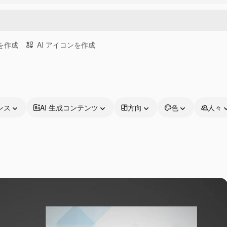
画を作成
AI アイコンを作成
ンス
AI 生成コンテンツ
方向
色
人々