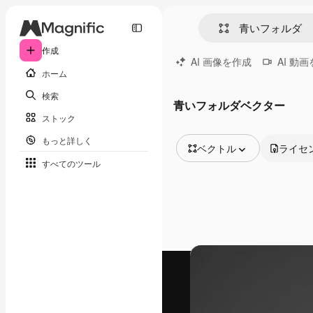
作成
AI 画像を作成
AI 動
ホーム
検索
青いフォルダベクター
ストック
もっと詳しく
ベクトル
ライセ
すべてのツール
全ての画像
ベクトル
イラスト
写真
PSD
テンプレート
モックアップ
動画
映像素材
モーショングラフィックス
動画テンプレート
アイコン
3D モデル