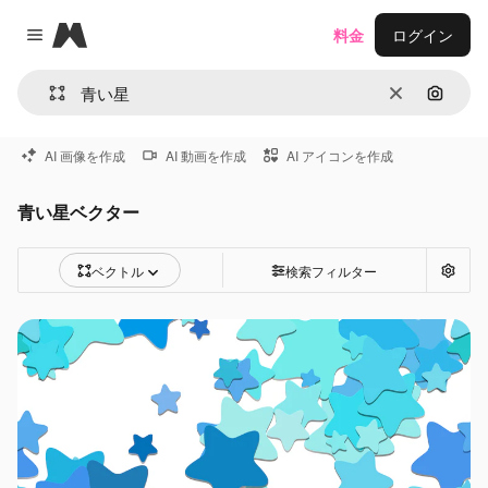
Magnific
料金
ログイン
Close menu
消去
画像で
AI 画像を作成
AI 動画を作成
AI アイコンを作成
青い星ベクター
ベクトル
検索フィルター