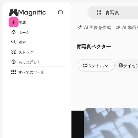
作成
AI 画像を作成
AI 動
ホーム
検索
青写真ベクター
ストック
もっと詳しく
ベクトル
ライセ
すべてのツール
全ての画像
ベクトル
イラスト
写真
PSD
テンプレート
モックアップ
動画
映像素材
モーショングラフィックス
動画テンプレート
アイコン
3D モデル