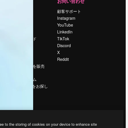
運営
お問い合わせ
料金
顧客サポート
会社概要
Instagram
Reviews
YouTube
採用情報
LinkedIn
検索トレンド
TikTok
ブログ
Discord
イベント
X
Slidesgo
Reddit
コンテンツを販売
する
プレスルーム
magnific.aiをお探し
ですか？
ee to the storing of cookies on your device to enhance site