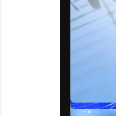
フォント
最高のクリエイ
ットフォーム。
店、スタジオを
います。
日本語
Copyright © 2010-