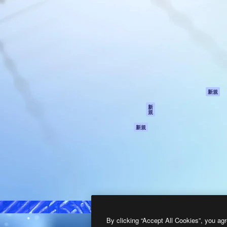
製品
はじめに
ティブ制作を導くためのプラ
Spaces
Academy
クリエイター、企業、代理
AI アシスタント
ドキュメント
含む100万人以上が利用して
AI 画像生成ツール
サポート
AI 動画生成ツール
利用規約
AI 音声合成ツール
プライバシーポリ
シー
ストックコンテン
ツ
オリジナル
新規
Claude/ChatGPT
クッキーポリシー
新
規
向けMCP
トラストセンター
エージェント
アフィリエイト
新規
API
法人向け
モバイルアプリ
すべてのMagnificツ
ール
2026
Freepik Company S.L.U.
無断複写・転載を禁じます
.
By clicking “Accept All Cookies”, you agr