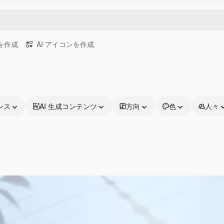
画を作成
AI アイコンを作成
ンス
AI 生成コンテンツ
方向
色
人々