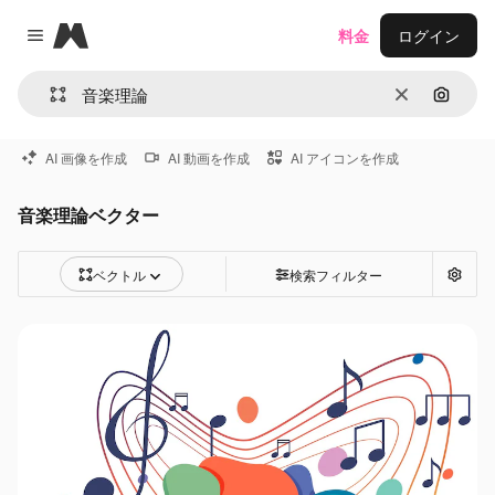
Magnific
料金
ログイン
Close menu
消去
画像で
AI 画像を作成
AI 動画を作成
AI アイコンを作成
音楽理論ベクター
ベクトル
検索フィルター