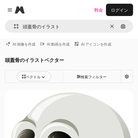
Magnific
料金
ログイン
Close menu
消去
画像で
AI 画像を作成
AI 動画を作成
AI アイコンを作成
頭蓋骨のイラストベクター
ベクトル
検索フィルター