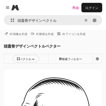
Magnific
料金
ログイン
Close menu
消去
画像で
AI 画像を作成
AI 動画を作成
AI アイコンを作成
頭蓋骨デザインベクトルベクター
ベクトル
検索フィルター