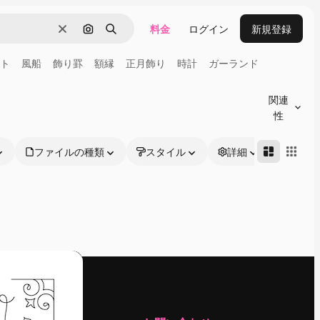
料金
ログイン
新規登録
消去
画像で検索
検索
ト
風船
飾り罫
額縁
正月飾り
時計
ガーランド
関連
性
ファイルの種類
スタイル
詳細