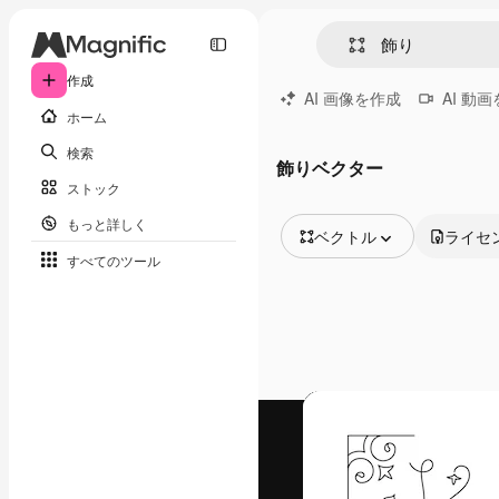
作成
AI 画像を作成
AI 動
ホーム
検索
飾りベクター
ストック
もっと詳しく
ベクトル
ライセ
すべてのツール
全ての画像
ベクトル
イラスト
写真
PSD
テンプレート
モックアップ
動画
映像素材
モーショングラフィックス
動画テンプレート
アイコン
3D モデル