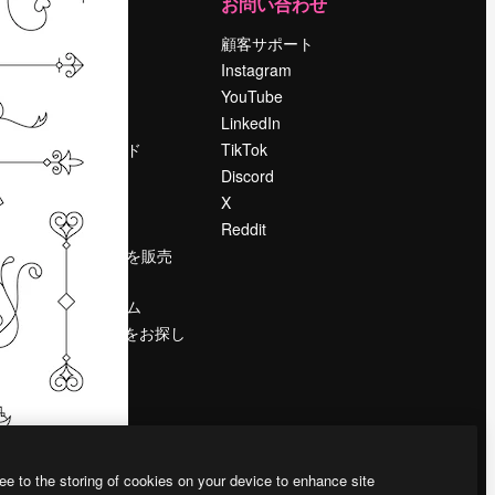
運営
お問い合わせ
料金
顧客サポート
会社概要
Instagram
Reviews
YouTube
採用情報
LinkedIn
検索トレンド
TikTok
ブログ
Discord
イベント
X
Slidesgo
Reddit
コンテンツを販売
する
プレスルーム
magnific.aiをお探し
ですか？
ee to the storing of cookies on your device to enhance site