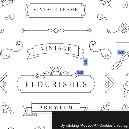
製品
はじめに
ティブ制作を導くためのプラ
Spaces
Academy
クリエイター、企業、代理
AI アシスタント
ドキュメント
含む100万人以上が利用して
AI 画像生成ツール
サポート
AI 動画生成ツール
利用規約
AI 音声合成ツール
プライバシーポリ
シー
ストックコンテン
ツ
オリジナル
新規
Claude/ChatGPT
クッキーポリシー
新
規
向けMCP
トラストセンター
エージェント
アフィリエイト
新規
API
法人向け
モバイルアプリ
すべてのMagnificツ
ール
2026
Freepik Company S.L.U.
無断複写・転載を禁じます
.
By clicking “Accept All Cookies”, you agr