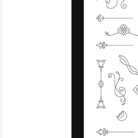
フォント
最高のクリエイ
ットフォーム。
店、スタジオを
います。
日本語
Copyright © 2010-