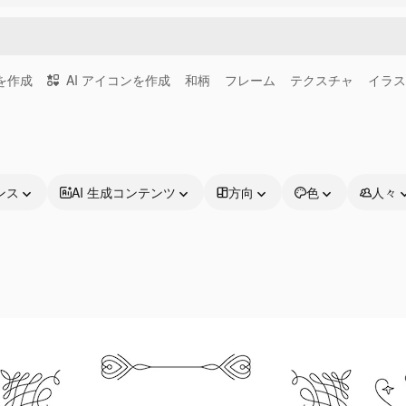
画を作成
AI アイコンを作成
和柄
フレーム
テクスチャ
イラス
ンス
AI 生成コンテンツ
方向
色
人々