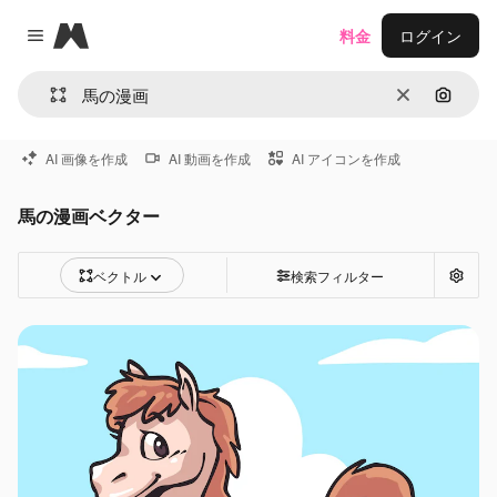
Magnific
料金
ログイン
Close menu
消去
画像で
AI 画像を作成
AI 動画を作成
AI アイコンを作成
馬の漫画ベクター
ベクトル
検索フィルター