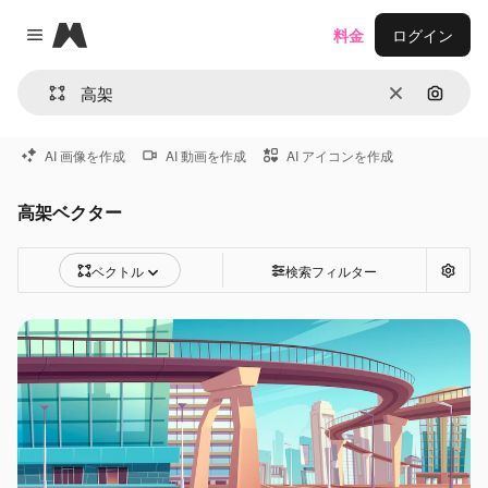
Magnific
料金
ログイン
Close menu
消去
画像で
AI 画像を作成
AI 動画を作成
AI アイコンを作成
高架ベクター
ベクトル
検索フィルター