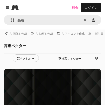
Magnific
料金
ログイン
Close menu
消去
画像で
AI 画像を作成
AI 動画を作成
AI アイコンを作成
車
誕生日
高級ベクター
ベクトル
検索フィルター