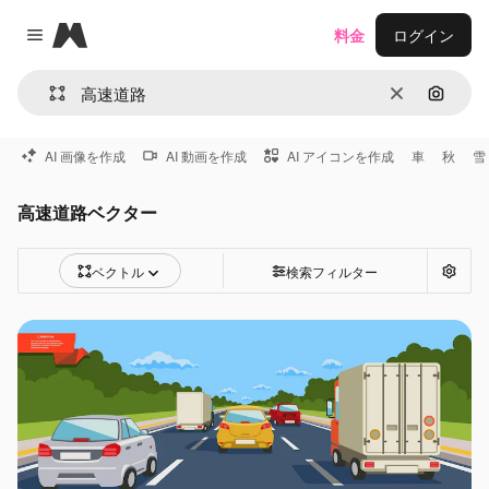
Magnific
料金
ログイン
Close menu
消去
画像で
AI 画像を作成
AI 動画を作成
AI アイコンを作成
車
秋
雪
高速道路ベクター
ベクトル
検索フィルター