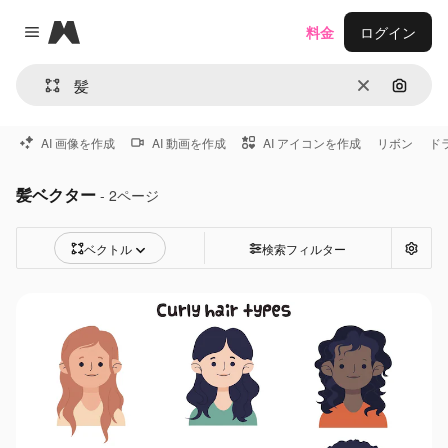
Magnific
料金
ログイン
Close menu
消去
画像で
AI 画像を作成
AI 動画を作成
AI アイコンを作成
リボン
ド
髪ベクター
- 2ページ
ベクトル
検索フィルター