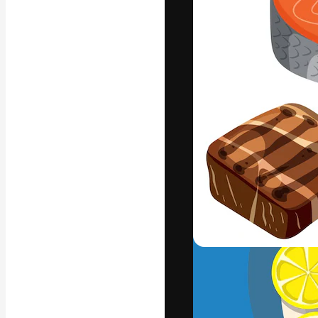
フォント
最高のクリエイ
ットフォーム。
店、スタジオを
います。
日本語
Copyright © 2010-