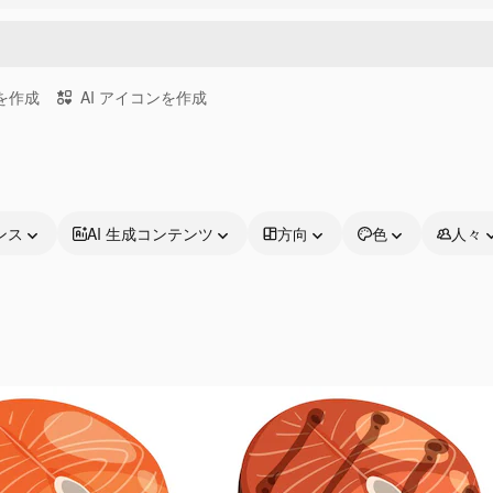
画を作成
AI アイコンを作成
ンス
AI 生成コンテンツ
方向
色
人々