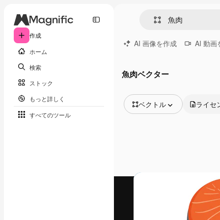
作成
AI 画像を作成
AI 動
ホーム
検索
魚肉ベクター
ストック
もっと詳しく
ベクトル
ライセ
すべてのツール
全ての画像
ベクトル
イラスト
写真
PSD
テンプレート
モックアップ
動画
映像素材
モーショングラフィックス
動画テンプレート
アイコン
3D モデル