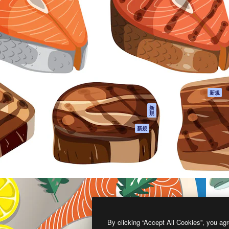
製品
はじめに
ティブ制作を導くためのプラ
Spaces
Academy
クリエイター、企業、代理
AI アシスタント
ドキュメント
含む100万人以上が利用して
AI 画像生成ツール
サポート
AI 動画生成ツール
利用規約
AI 音声合成ツール
プライバシーポリ
シー
ストックコンテン
ツ
オリジナル
新規
Claude/ChatGPT
クッキーポリシー
新
規
向けMCP
トラストセンター
エージェント
アフィリエイト
新規
API
法人向け
モバイルアプリ
すべてのMagnificツ
ール
2026
Freepik Company S.L.U.
無断複写・転載を禁じます
.
By clicking “Accept All Cookies”, you agr