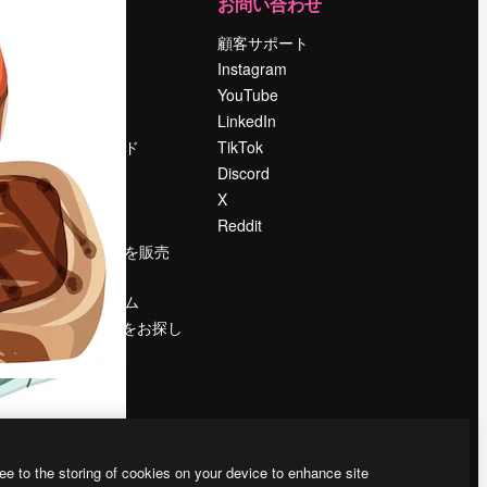
運営
お問い合わせ
料金
顧客サポート
会社概要
Instagram
Reviews
YouTube
採用情報
LinkedIn
検索トレンド
TikTok
ブログ
Discord
イベント
X
Slidesgo
Reddit
コンテンツを販売
する
プレスルーム
magnific.aiをお探し
ですか？
ee to the storing of cookies on your device to enhance site