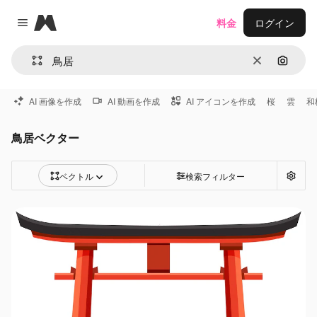
Magnific
料金
ログイン
Close menu
消去
画像で
AI 画像を作成
AI 動画を作成
AI アイコンを作成
桜
雲
和
鳥居ベクター
ベクトル
検索フィルター