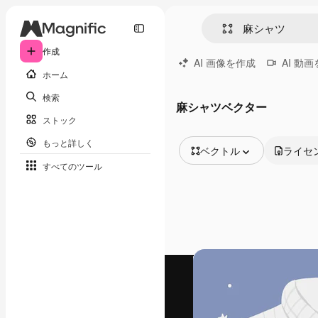
作成
AI 画像を作成
AI 動
ホーム
検索
麻シャツベクター
ストック
もっと詳しく
ベクトル
ライセ
すべてのツール
全ての画像
ベクトル
イラスト
写真
PSD
テンプレート
モックアップ
動画
映像素材
モーショングラフィックス
動画テンプレート
アイコン
3D モデル