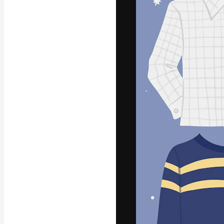
フォント
最高のクリエイ
ットフォーム。
店、スタジオを
います。
日本語
Copyright © 2010-