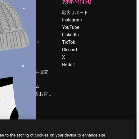
運営
お問い合わせ
料金
顧客サポート
会社概要
Instagram
Reviews
YouTube
採用情報
LinkedIn
検索トレンド
TikTok
ブログ
Discord
イベント
X
Slidesgo
Reddit
コンテンツを販売
する
プレスルーム
magnific.aiをお探し
ですか？
ee to the storing of cookies on your device to enhance site