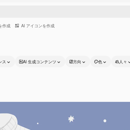
画を作成
AI アイコンを作成
ンス
AI 生成コンテンツ
方向
色
人々