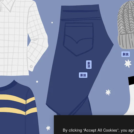
製品
はじめに
ティブ制作を導くためのプラ
Spaces
Academy
クリエイター、企業、代理
AI アシスタント
ドキュメント
含む100万人以上が利用して
AI 画像生成ツール
サポート
AI 動画生成ツール
利用規約
AI 音声合成ツール
プライバシーポリ
シー
ストックコンテン
ツ
オリジナル
新規
Claude/ChatGPT
クッキーポリシー
新
規
向けMCP
トラストセンター
エージェント
アフィリエイト
新規
API
法人向け
モバイルアプリ
すべてのMagnificツ
ール
2026
Freepik Company S.L.U.
無断複写・転載を禁じます
.
By clicking “Accept All Cookies”, you agr