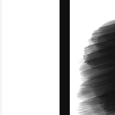
フォント
最高のクリエイ
ットフォーム。
店、スタジオを
います。
日本語
Copyright © 2010-