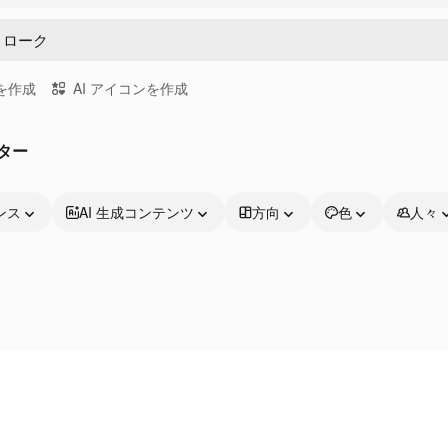
画を作成
AI アイコンを作成
ター
ンス
AI 生成コンテンツ
方向
色
人々