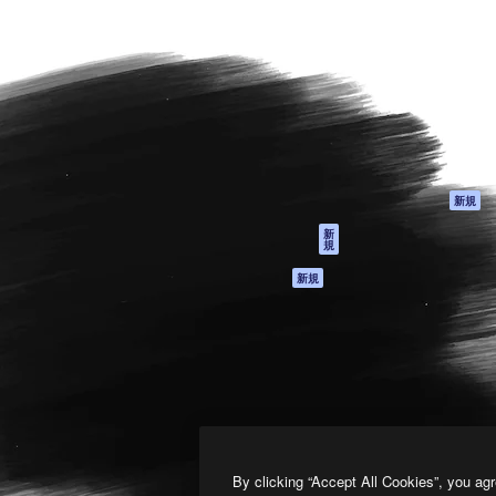
製品
はじめに
ティブ制作を導くためのプラ
Spaces
Academy
クリエイター、企業、代理
AI アシスタント
ドキュメント
含む100万人以上が利用して
AI 画像生成ツール
サポート
AI 動画生成ツール
利用規約
AI 音声合成ツール
プライバシーポリ
シー
ストックコンテン
ツ
オリジナル
新規
Claude/ChatGPT
クッキーポリシー
新
規
向けMCP
トラストセンター
エージェント
アフィリエイト
新規
API
法人向け
モバイルアプリ
すべてのMagnificツ
ール
2026
Freepik Company S.L.U.
無断複写・転載を禁じます
.
By clicking “Accept All Cookies”, you agr