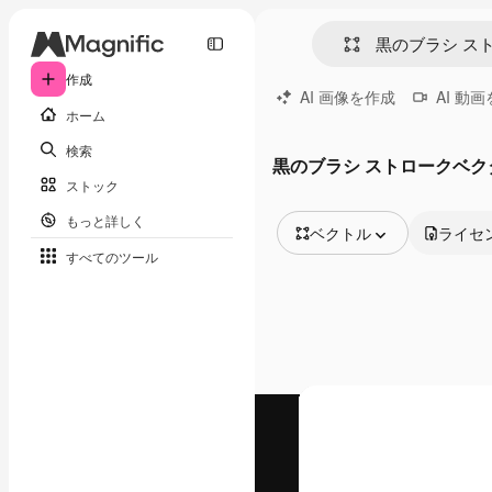
作成
AI 画像を作成
AI 動
ホーム
検索
黒のブラシ ストロークベク
ストック
もっと詳しく
ベクトル
ライセ
すべてのツール
全ての画像
ベクトル
イラスト
写真
PSD
テンプレート
モックアップ
動画
映像素材
モーショングラフィックス
動画テンプレート
アイコン
3D モデル