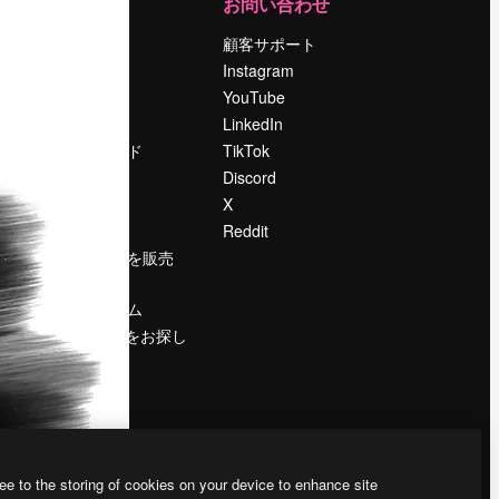
運営
お問い合わせ
料金
顧客サポート
会社概要
Instagram
Reviews
YouTube
採用情報
LinkedIn
検索トレンド
TikTok
ブログ
Discord
イベント
X
Slidesgo
Reddit
コンテンツを販売
する
プレスルーム
magnific.aiをお探し
ですか？
ee to the storing of cookies on your device to enhance site