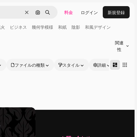
料金
ログイン
新規登録
消去
画像で検索
検索
花火
ビジネス
幾何学模様
和紙
陰影
和風デザイン
関連
性
ファイルの種類
スタイル
詳細