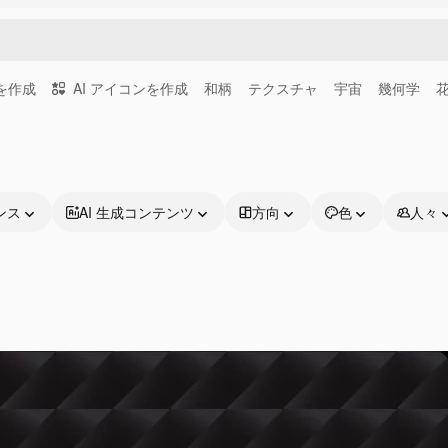
画を作成
AI アイコンを作成
和柄
テクスチャ
宇宙
幾何学
ンス
AI 生成コンテンツ
方向
色
人々