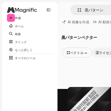
作成
AI 画像を作成
AI 動
ホーム
検索
黒パターンベクター
ストック
もっと詳しく
ベクトル
ライセ
すべてのツール
全ての画像
ベクトル
イラスト
写真
PSD
テンプレート
モックアップ
動画
映像素材
モーショングラフィックス
動画テンプレート
アイコン
3D モデル