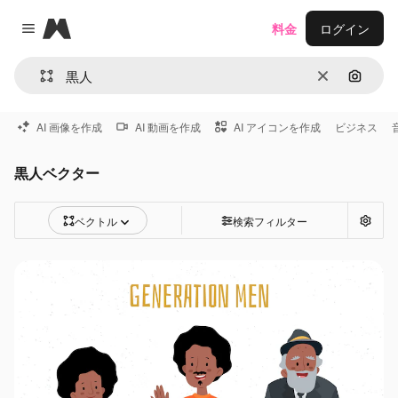
Magnific
料金
ログイン
Close menu
消去
画像で
AI 画像を作成
AI 動画を作成
AI アイコンを作成
ビジネス
黒人ベクター
ベクトル
検索フィルター