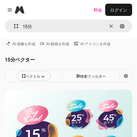
Magnific
料金
ログイン
Close menu
消去
画像で
AI 画像を作成
AI 動画を作成
AI アイコンを作成
15分ベクター
ベクトル
検索フィルター