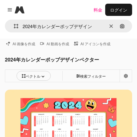
Magnific
料金
ログイン
Close menu
消去
画像で
AI 画像を作成
AI 動画を作成
AI アイコンを作成
2024年カレンダーポップデザインベクター
ベクトル
検索フィルター