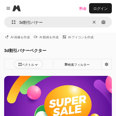
Magnific
料金
ログイン
Close menu
消去
画像で
AI 画像を作成
AI 動画を作成
AI アイコンを作成
3d割引バナーベクター
ベクトル
検索フィルター