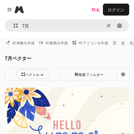
Magnific
料金
ログイン
Close menu
消去
画像で
AI 画像を作成
AI 動画を作成
AI アイコンを作成
雲
波
花
7月ベクター
ベクトル
検索フィルター