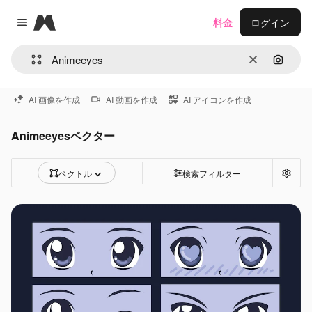
Magnific
料金
ログイン
Close menu
消去
画像で
AI 画像を作成
AI 動画を作成
AI アイコンを作成
Animeeyesベクター
ベクトル
検索フィルター