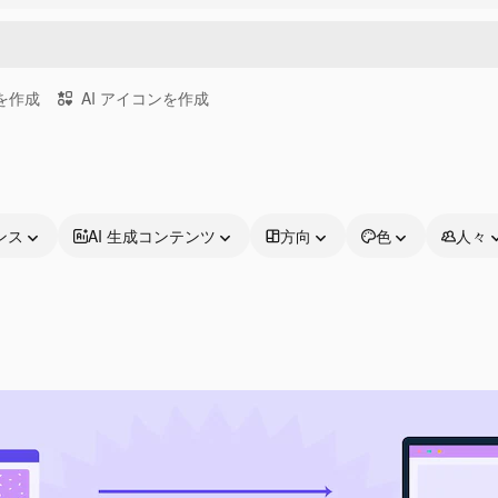
画を作成
AI アイコンを作成
ンス
AI 生成コンテンツ
方向
色
人々