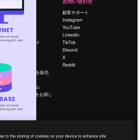
運営
お問い合わせ
料金
顧客サポート
会社概要
Instagram
Reviews
YouTube
採用情報
LinkedIn
検索トレンド
TikTok
ブログ
Discord
イベント
X
Slidesgo
Reddit
コンテンツを販売
する
プレスルーム
magnific.aiをお探し
ですか？
ee to the storing of cookies on your device to enhance site