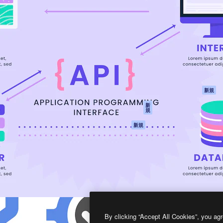
製品
はじめに
ティブ制作を導くためのプラ
Spaces
Academy
クリエイター、企業、代理
AI アシスタント
ドキュメント
含む100万人以上が利用して
AI 画像生成ツール
サポート
AI 動画生成ツール
利用規約
AI 音声合成ツール
プライバシーポリ
シー
ストックコンテン
ツ
オリジナル
新規
Claude/ChatGPT
クッキーポリシー
新
規
向けMCP
トラストセンター
エージェント
アフィリエイト
新規
API
法人向け
モバイルアプリ
すべてのMagnificツ
ール
2026
Freepik Company S.L.U.
無断複写・転載を禁じます
.
By clicking “Accept All Cookies”, you agr