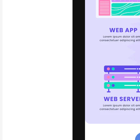
フォント
最高のクリエイ
ットフォーム。
店、スタジオを
います。
日本語
Copyright © 2010-