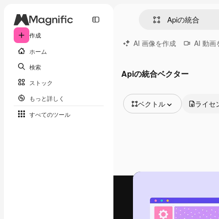
作成
AI 画像を作成
AI 動
ホーム
検索
Apiの統合ベクター
ストック
もっと詳しく
ベクトル
ライセ
すべてのツール
全ての画像
ベクトル
イラスト
写真
PSD
テンプレート
モックアップ
動画
映像素材
モーショングラフィックス
動画テンプレート
アイコン
3D モデル