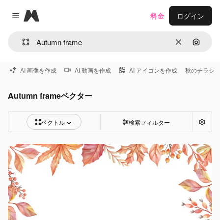
Magnific
料金
ログイン
Close menu
消去
画像で
AI 画像を作成
AI 動画を作成
AI アイコンを作成
秋のチラシ
Autumn frameベクター
ベクトル
検索フィルター