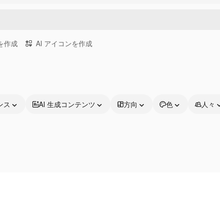
画を作成
AI アイコンを作成
ンス
AI 生成コンテンツ
方向
色
人々