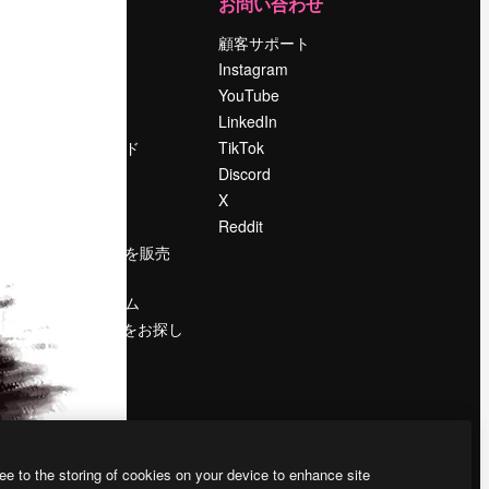
運営
お問い合わせ
料金
顧客サポート
会社概要
Instagram
Reviews
YouTube
採用情報
LinkedIn
検索トレンド
TikTok
ブログ
Discord
イベント
X
Slidesgo
Reddit
コンテンツを販売
する
プレスルーム
magnific.aiをお探し
ですか？
ee to the storing of cookies on your device to enhance site