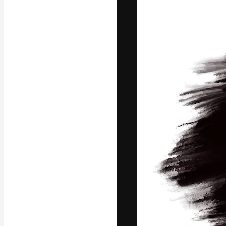
フォント
最高のクリエイ
ットフォーム。
店、スタジオを
います。
日本語
Copyright © 2010-