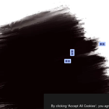
製品
はじめに
ティブ制作を導くためのプラ
Spaces
Academy
クリエイター、企業、代理
AI アシスタント
ドキュメント
含む100万人以上が利用して
AI 画像生成ツール
サポート
AI 動画生成ツール
利用規約
AI 音声合成ツール
プライバシーポリ
シー
ストックコンテン
ツ
オリジナル
新規
Claude/ChatGPT
クッキーポリシー
新
規
向けMCP
トラストセンター
エージェント
アフィリエイト
新規
API
法人向け
モバイルアプリ
すべてのMagnificツ
ール
2026
Freepik Company S.L.U.
無断複写・転載を禁じます
.
By clicking “Accept All Cookies”, you agr