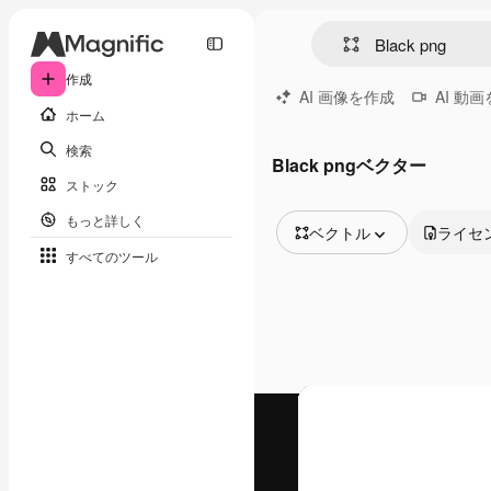
作成
AI 画像を作成
AI 動
ホーム
検索
Black pngベクター
ストック
もっと詳しく
ベクトル
ライセ
すべてのツール
全ての画像
ベクトル
イラスト
写真
PSD
テンプレート
モックアップ
動画
映像素材
モーショングラフィックス
動画テンプレート
アイコン
3D モデル