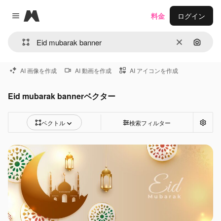
Magnific
料金
ログイン
Close menu
消去
画像で
AI 画像を作成
AI 動画を作成
AI アイコンを作成
Eid mubarak bannerベクター
ベクトル
検索フィルター