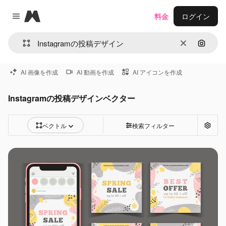
Magnific
料金
ログイン
Close menu
消去
画像で
AI 画像を作成
AI 動画を作成
AI アイコンを作成
Instagramの投稿デザインベクター
ベクトル
検索フィルター