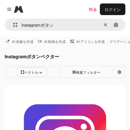
Magnific
料金
ログイン
Close menu
消去
画像で
AI 画像を作成
AI 動画を作成
AI アイコンを作成
グラデーシ
Instagramボタンベクター
ベクトル
検索フィルター