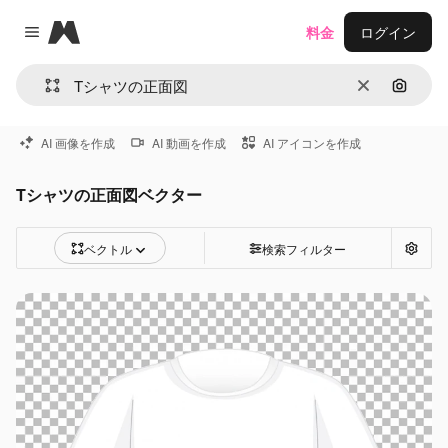
Magnific
料金
ログイン
Close menu
消去
画像で
AI 画像を作成
AI 動画を作成
AI アイコンを作成
Tシャツの正面図ベクター
ベクトル
検索フィルター