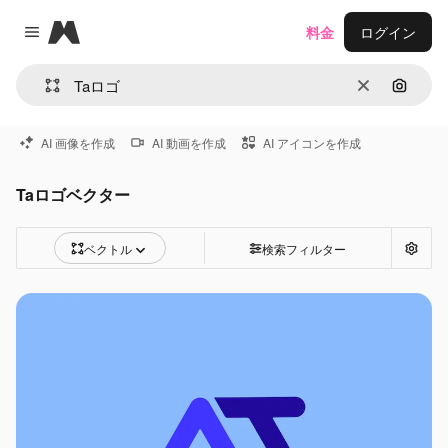
Magnific
料金
ログイン
Close menu
消去
画像で
AI 画像を作成
AI 動画を作成
AI アイコンを作成
Taロゴベクター
ベクトル
検索フィルター