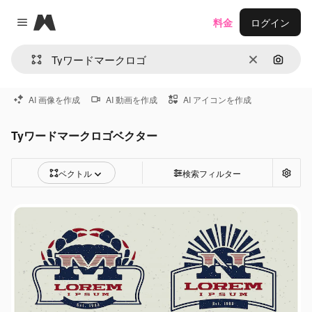
Magnific
料金
ログイン
Close menu
消去
画像で
AI 画像を作成
AI 動画を作成
AI アイコンを作成
Tyワードマークロゴベクター
ベクトル
検索フィルター