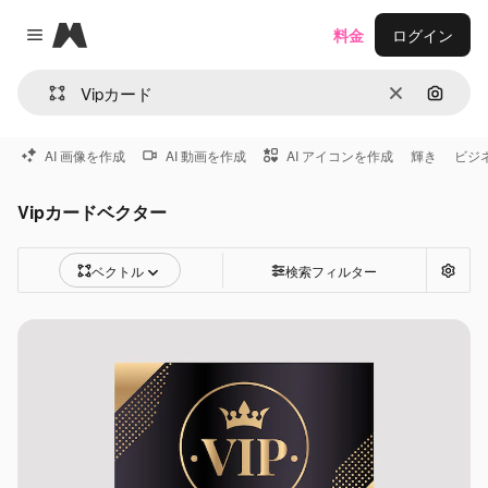
Magnific
料金
ログイン
Close menu
消去
画像で
AI 画像を作成
AI 動画を作成
AI アイコンを作成
輝き
ビジ
Vipカードベクター
ベクトル
検索フィルター