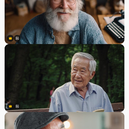
Premium
Premium
AIによって生成されました。
Premium
Premium
AIによって生成されました。