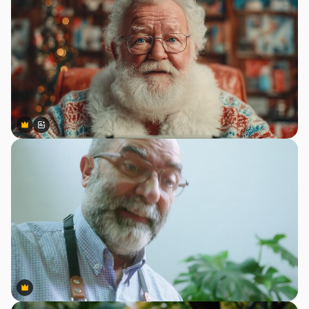
Premium
Premium
AIによって生成されました。
Premium
Premium