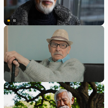
Premium
Premium
AIによって生成されました。