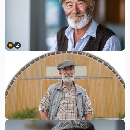
Premium
Premium
AIによって生成されました。