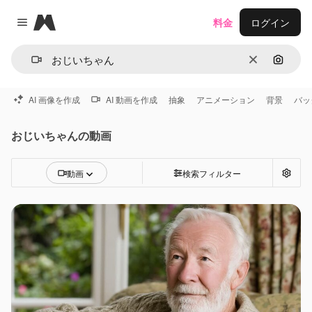
Magnific
料金
ログイン
Close menu
消去
画像で
AI 画像を作成
AI 動画を作成
抽象
アニメーション
背景
バッ
おじいちゃんの動画
動画
検索フィルター