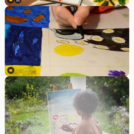
Premium
Premium
AIによって生成されました。
Premium
Premium