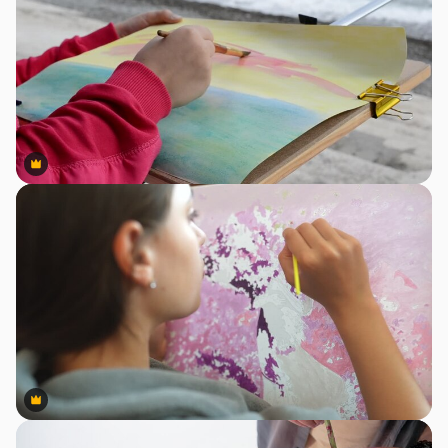
Premium
Premium
Premium
Premium