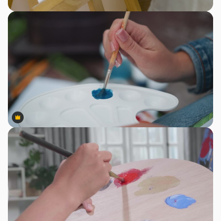
Premium
Premium