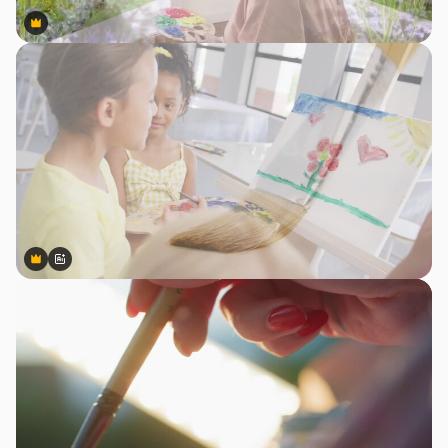
Premium
Premium
Premium
Premium
AIによって生成されました。