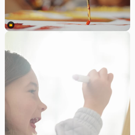
Premium
Premium