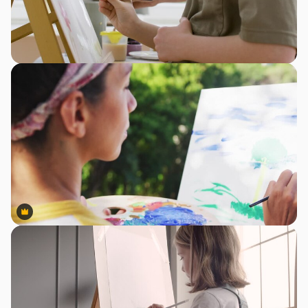
Premium
Premium