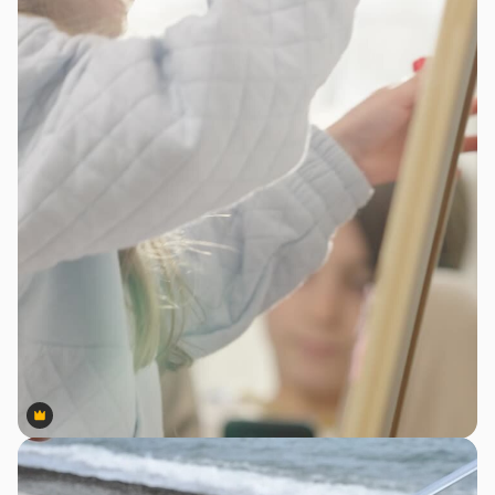
Premium
Premium