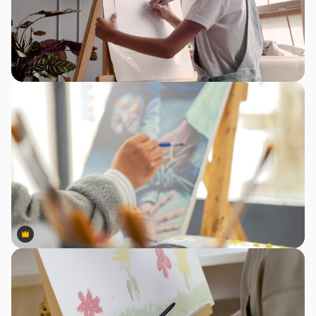
Premium
Premium