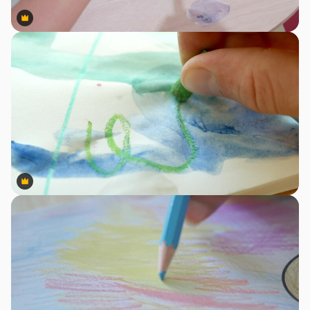
Premium
Premium
Premium
Premium