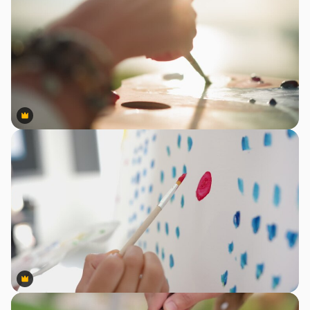
Premium
Premium
Premium
Premium