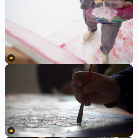
Premium
Premium
Premium
Premium