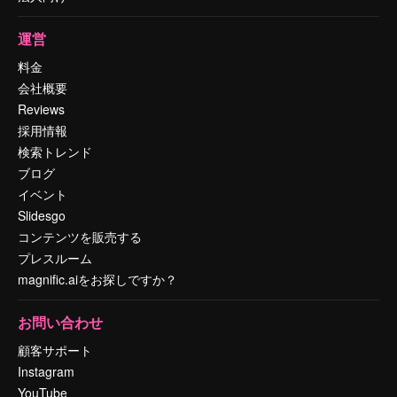
運営
料金
会社概要
Reviews
採用情報
検索トレンド
ブログ
イベント
Slidesgo
コンテンツを販売する
プレスルーム
magnific.aiをお探しですか？
お問い合わせ
顧客サポート
Instagram
YouTube