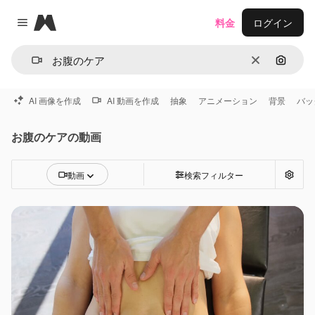
Magnific
料金
ログイン
Close menu
消去
画像で
AI 画像を作成
AI 動画を作成
抽象
アニメーション
背景
バッ
お腹のケアの動画
動画
検索フィルター