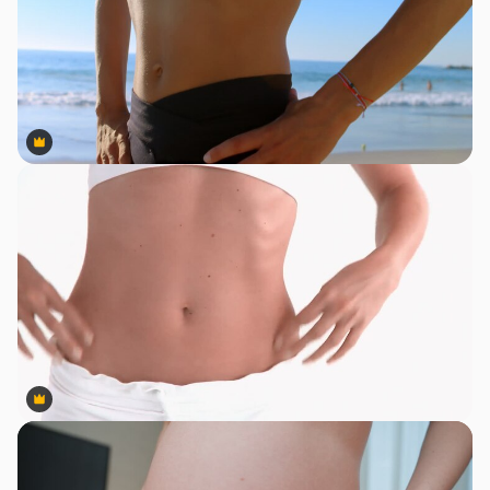
Premium
Premium
Premium
Premium