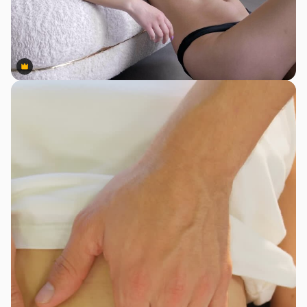
Premium
Premium