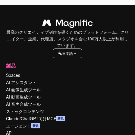
最高のクリエイティブ制作を導くためのプラットフォーム。クリ
エイター、企業、代理店、スタジオを含む100万人以上が利用し
ています。
日本語
製品
Spaces
AI アシスタント
AI 画像生成ツール
AI 動画生成ツール
AI 音声合成ツール
ストックコンテンツ
Claude/ChatGPT向けMCP
新規
エージェント
新規
API