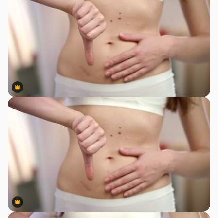
Premium
Premium
Premium
Premium