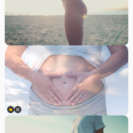
Premium
Premium
AIによって生成されました。